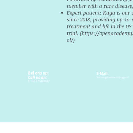
member with a rare disease, 
Expert patient: Kaya is our 
since 2018, providing up-to-
treatment and life in the US
trial. (
https://openacademy
ol/)
Bel ons op:
E-
Mail:
Call us on:
Stichtingspierkracht@ziggo.nl
T: +36 6 10464647