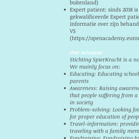
buitenland)
Expert patient: sinds 2018 i
gekwalificeerde Expert pati
informatie over zijn behand
VS
(
https://openacademy.euro
Our mission:
Stichting SpierKracht is a n
We mainly focus on:
Educating: Educating school
parents
Awareness: Raising awarenes
that people suffering from a
in society
Problem-solving: Looking for
for proper education of peo
Travel-information: providi
traveling with a family m
Fundraising: Fundraising fo